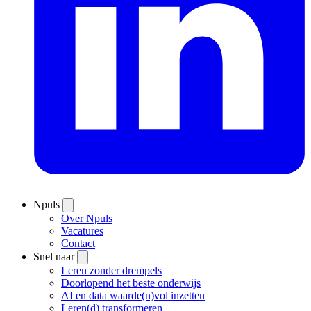
Npuls
Over Npuls
Vacatures
Contact
Snel naar
Leren zonder drempels
Doorlopend het beste onderwijs
AI en data waarde(n)vol inzetten
Leren(d) transformeren