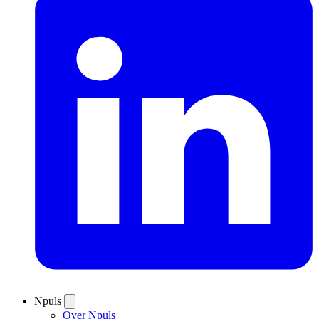
Npuls
Over Npuls