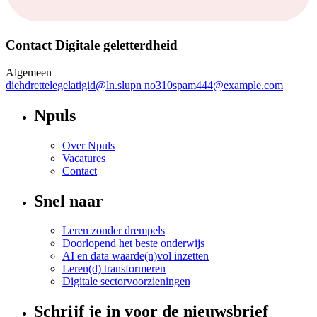
Contact Digitale geletterdheid
Algemeen
diehdrettelegelatigid
@
ln.slupn
no310spam444@example.com
Npuls
Over Npuls
Vacatures
Contact
Snel naar
Leren zonder drempels
Doorlopend het beste onderwijs
AI en data waarde(n)vol inzetten
Leren(d) transformeren
Digitale sectorvoorzieningen
Schrijf je in voor de nieuwsbrief