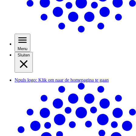
Menu
Sluiten
Npuls logo: Klik om naar de homepagina te gaan