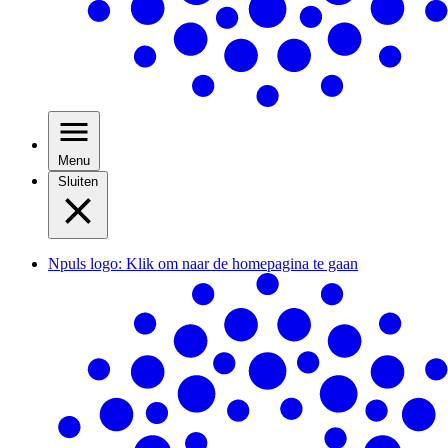
Menu
Sluiten
Npuls logo: Klik om naar de homepagina te gaan