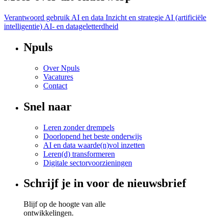
Verantwoord gebruik AI en data
Inzicht en strategie
AI (artificiële
intelligentie)
AI- en datageletterdheid
Npuls
Over Npuls
Vacatures
Contact
Snel naar
Leren zonder drempels
Doorlopend het beste onderwijs
AI en data waarde(n)vol inzetten
Leren(d) transformeren
Digitale sectorvoorzieningen
Schrijf je in voor de nieuwsbrief
Blijf op de hoogte van alle
ontwikkelingen.