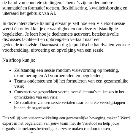
de hand
van concrete
stellingen. Thema’s zijn onder andere
summatief
en formatief toetsen, flexibilisering, kwaliteitsborging en
uiteraard het gebruik van AI.
In deze interactieve training ervaar je zelf hoe een Visietool-sessie
werkt én ontwikkel je de vaardigheden om deze zelfstandig te
begeleiden. Je leert hoe je deelnemers activeert, betekenisvolle
discussies faciliteert en opbrengsten vertaalt naar een
gedeelde
toetsvisie
. Daarnaast krijg je praktische handvatten voor de
voorbereiding, uitvoering en opvolging van een sessie.
Na afloop kun je:
Zelfstandig een sessie rondom visievorming op toetsing,
examinering en AI voorbereiden en begeleiden;
Teams ondersteunen bij het formuleren van een gezamenlijke
visie;
Constructieve gesprekken voeren over dilemma’s en keuzes in het
ontwikkelen van een visie;
De resultaten van een sessie vertalen naar concrete vervolgstappen
binnen de organisatie.
Dus wil jij van visieontwikkeling een gezamenlijke beweging maken? Word
expert in het begeleiden van jouw team met de Visietool en help jouw
organisatie toekomstbestendige keuzes te maken rondom toetsen,