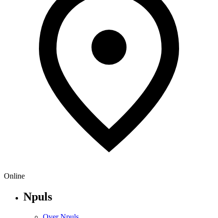
Online
Npuls
Over Npuls