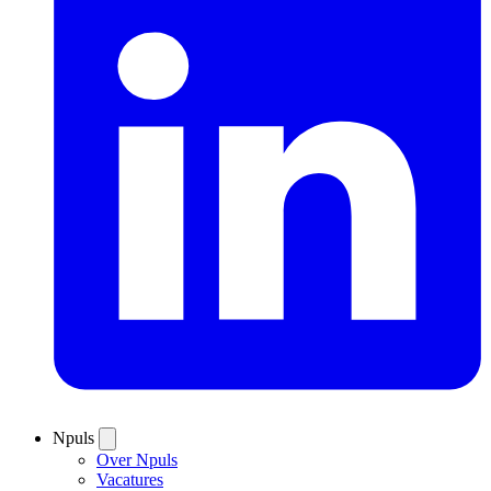
Npuls
Over Npuls
Vacatures