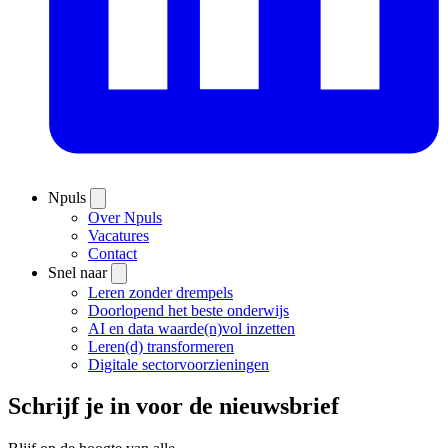
Npuls
Over Npuls
Vacatures
Contact
Snel naar
Leren zonder drempels
Doorlopend het beste onderwijs
AI en data waarde(n)vol inzetten
Leren(d) transformeren
Digitale sectorvoorzieningen
Schrijf je in voor de nieuwsbrief