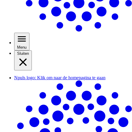
Menu
Sluiten
Npuls logo: Klik om naar de homepagina te gaan