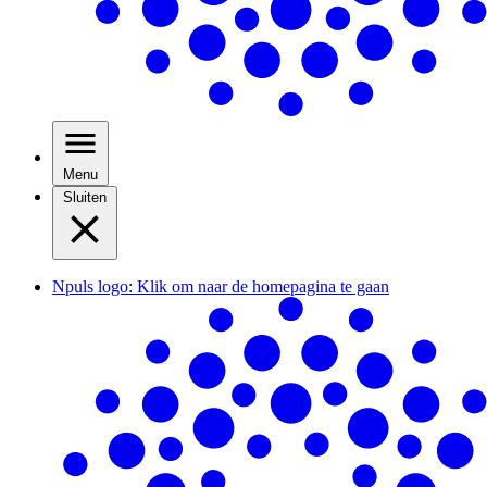
Menu
Sluiten
Npuls logo: Klik om naar de homepagina te gaan