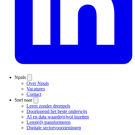
Npuls
Over Npuls
Vacatures
Contact
Snel naar
Leren zonder drempels
Doorlopend het beste onderwijs
AI en data waarde(n)vol inzetten
Leren(d) transformeren
Digitale sectorvoorzieningen