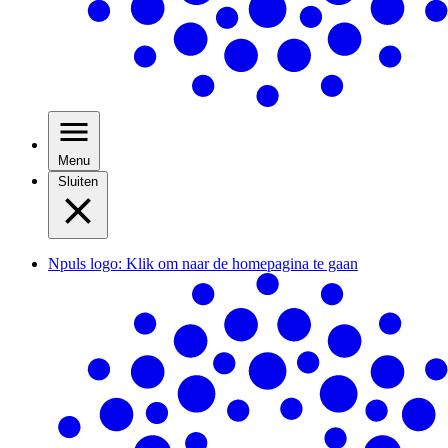
Menu
Sluiten
Npuls logo: Klik om naar de homepagina te gaan