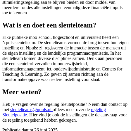
stimuleringsregeling aan te blijven bieden en door middel van
meerdere rondes alle instellingen eenmalig deze financiële impuls
toe te kennen.
Wat is en doet een sleutelteam?
Elke publieke mbo-school, hogeschool en universiteit heeft een
Npuls sleutelteam. De sleutelteams vormen de brug tussen hun eigen
instelling en Npuls: zij regisseren de interactie tussen de mensen uit
de eigen instelling en de landelijke programmaorganisatie. In het
sleutelteam komen diverse disciplines samen. Denk aan personen
die een sleutelrol vervullen in onderwijsbeleid,
informatiemanagement, ict, onderwijsadministratie en Centers for
Teaching & Learning. Zo geven zij samen richting aan de
transformatieopgave waar iedere instelling voor staat.
Meer weten?
Heb je vragen over de regeling Sleutelpositie? Neem dan contact op
met
sleutelteams@npuls.nl
of lees meer over de
regeling
Sleutelpositie
. Hier vind je ook de instellingen die de aanvraag voor
de regeling toegekend hebben gekregen.
Publicatie datum
26 juni 2025