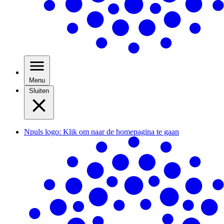
Menu
Sluiten
Npuls logo: Klik om naar de homepagina te gaan