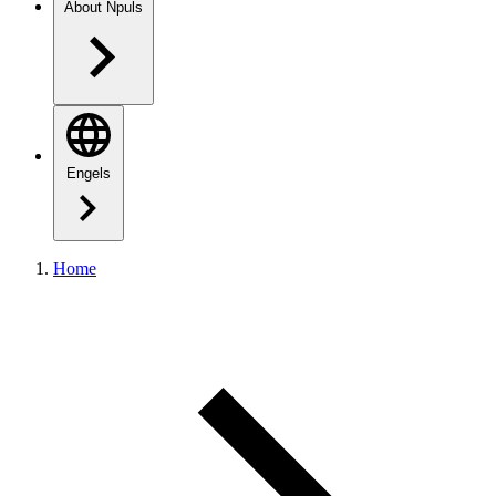
About Npuls
Engels
Home