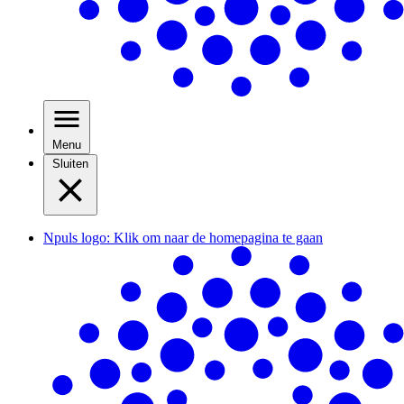
Menu
Sluiten
Npuls logo: Klik om naar de homepagina te gaan