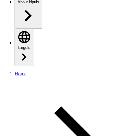
About Npuls
Engels
Home