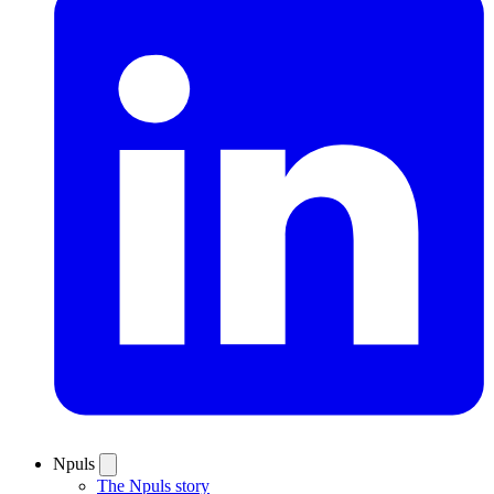
Npuls
The Npuls story