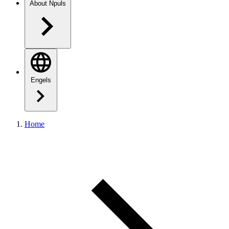
About Npuls
Engels
Home