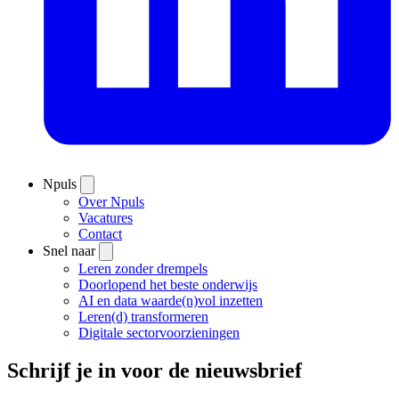
Npuls
Over Npuls
Vacatures
Contact
Snel naar
Leren zonder drempels
Doorlopend het beste onderwijs
AI en data waarde(n)vol inzetten
Leren(d) transformeren
Digitale sectorvoorzieningen
Schrijf je in voor de nieuwsbrief