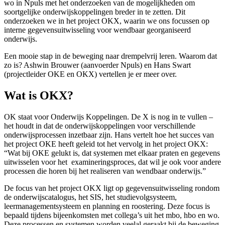
wo in Npuls met het onderzoeken van de mogelijkheden om
soortgelijke onderwijskoppelingen breder in te zetten. Dit
onderzoeken we in het project OKX, waarin we ons focussen op
interne gegevensuitwisseling voor wendbaar georganiseerd
onderwijs.
Een mooie stap in de beweging naar drempelvrij leren. Waarom dat
zo is? Ashwin Brouwer (aanvoerder Npuls) en Hans Swart
(projectleider OKE en OKX) vertellen je er meer over.
Wat is OKX?
OK staat voor Onderwijs Koppelingen. De X is nog in te vullen –
het houdt in dat de onderwijskoppelingen voor verschillende
onderwijsprocessen inzetbaar zijn. Hans vertelt hoe het succes van
het project OKE heeft geleid tot het vervolg in het project OKX:
“Wat bij OKE gelukt is, dat systemen met elkaar praten en gegevens
uitwisselen voor het examineringsproces, dat wil je ook voor andere
processen die horen bij het realiseren van wendbaar onderwijs.”
De focus van het project OKX ligt op gegevensuitwisseling rondom
de onderwijscatalogus, het SIS, het studievolgsysteem,
leermanagementsysteem en planning en roostering. Deze focus is
bepaald tijdens bijeenkomsten met collega’s uit het mbo, hbo en wo.
Deze processen en systemen worden veelal geraakt bij de beweging