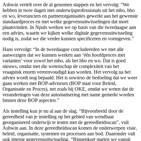
Ashwin vertelt over de al genomen stappen en het vervolg: “We
hebben in twee dagen met onderwijsprofessionals uit het mbo, hbo
en wo, leveranciers en partnerorganisaties gewerkt aan het gewenste
standaardproces en met welke gegevensuitwisselingen dat moet
plaatsvinden. In Npuls werken we op basis van die tweedaagse aan
een advies, waarin we kijken welke digitale gegevensuitwisseling
nodig is, zodat we die verder kunnen specificeren en vormgeven.”
Hans vervolgt: “In de tweedaagse concludeerden we met alle
aanwezigen dat we kunnen werken aan ‘één hoofdproces met
varianten’ voor zowel het mbo, als het hbo en wo. Dat is goed
nieuws, omdat met die wetenschap de complexiteit van het
vraagstuk enorm vereenvoudigd kan worden. Het vervolg na het
advies wordt nog bepaald. Het is sowieso de bedoeling dat we weer
gaan werken met BOP-adviseurs (BOP staat voor Beleid,
Organisatie en Proces), net zoals bij OKE, omdat we weten dat de
veranderingen van deze automatisering met name gemerkt worden
binnen deze BOP aspecten.”
Als instelling kun je nu al aan de slag. “Bijvoorbeeld door de
gereedheid van je instelling op het gebied van wendbaar
georganiseerd onderwijs te testen met de gereedheidsscan”, vult
Ashwin aan. In deze gereedheidsscan komen de onderwerpen visie,
beleid, organisatie, systemen en processen aan bod. Daaronder valt
ook interne gegevensuitwisseling. “Binnenkort starten we vanuit