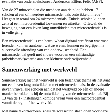
evaluatie van onderzoeksbureau Andersson Elffers Felix (AEF).
Van de 27 mbo-scholen die meedoen aan de pilot, hebben 17
scholen al een of meerdere microcredentials ontwikkeld in 2024.
Het gaat in totaal om 24 microcredentials. Enkele scholen kunnen
zelfs al een microcredential toekennen en uitreiken. Oftewel: de
beweging naar een leven lang ontwikkelen met microcredentials is
in volle gang.
Een microcredential is een betrouwbaar digitaal certificaat waarmee
lerenden kunnen aantonen wat ze weten, kunnen en begrijpen na
succesvolle afronding van een onderwijseenheid. Een
microcredential geeft met andere woorden een zelfstandige
(arbeidsmarkt)waarde aan een kleinere onderwijseenheid.
Samenwerking met werkveld
Samenwerking met het werkveld is een belangrijk thema als het gaat
om een leven lang ontwikkelen met microcredentials. In de evaluatie
geven vrijwel alle scholen aan dat het werkveld op één of andere
manier betrokken is bij de ontwikkeling van de microcredential. Bij
13 van de 17 instellingen komt de vraag voor een microcredential
vanuit de regio of het werkveld.
Met name tekortsectoren, zoals de zorgsector, staan open voor deze