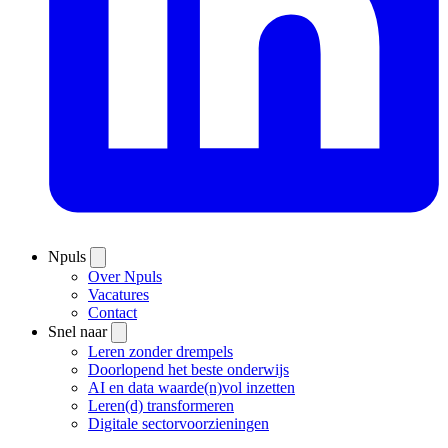
Npuls
Over Npuls
Vacatures
Contact
Snel naar
Leren zonder drempels
Doorlopend het beste onderwijs
AI en data waarde(n)vol inzetten
Leren(d) transformeren
Digitale sectorvoorzieningen