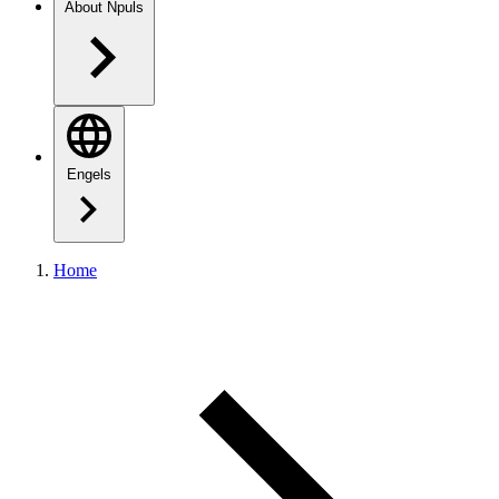
About Npuls
Engels
Home