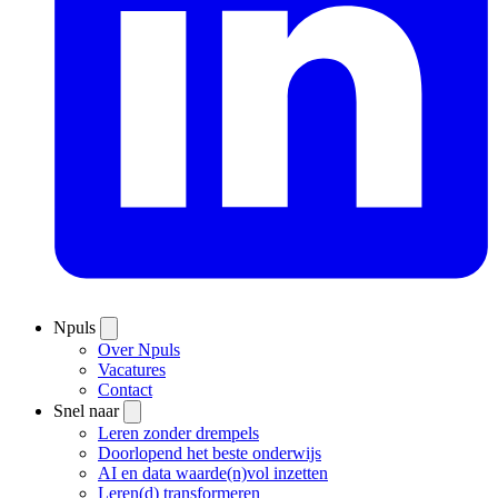
Npuls
Over Npuls
Vacatures
Contact
Snel naar
Leren zonder drempels
Doorlopend het beste onderwijs
AI en data waarde(n)vol inzetten
Leren(d) transformeren