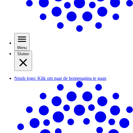
Menu
Sluiten
Npuls logo: Klik om naar de homepagina te gaan